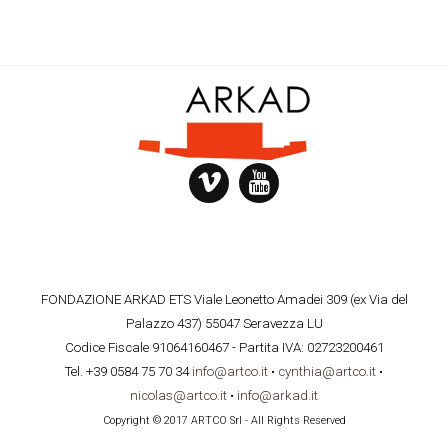
FONDAZIONE ARKAD ETS Viale Leonetto Amadei 309 (ex Via del
Palazzo 437) 55047 Seravezza LU
Codice Fiscale 91064160467 - Partita IVA: 02723200461
Tel. +39 0584 75 70 34
info@artco.it
•
cynthia@artco.it
•
nicolas@artco.it
•
info@arkad.it
Copyright © 2017 ARTCO Srl - All Rights Reserved