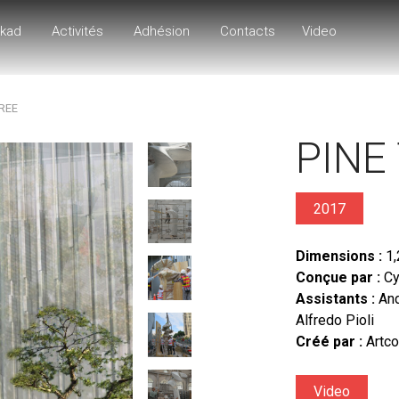
rkad
Activités
Adhésion
Contacts
Video
TREE
PINE
2017
Dimensions :
1,
Conçue par :
Cy
Assistants :
And
Alfredo Pioli
Créé par :
Artco
Video