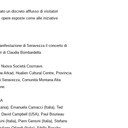
to un discreto afflusso di visitatori
le opere esposte come alle iniziative
manifestazione di Seravezza il concerto di
ri di Claudia Bombardella.
y, Nuova Società Cosmave.
e Arkad, Hualien Cultural Centre, Provincia
i Seravezza, Comunità Montana Alta
ane.
RA
nia), Emanuela Camacci (Italia), Ted
, David Campbell (USA), Paul Bourieau
ini (Italia), Piero Gensini (Italia), Stefano
iuliano Orlandi (Italia), Sibille Pasche