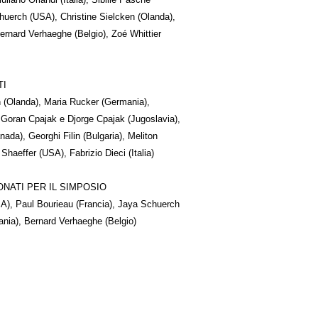
huerch (USA), Christine Sielcken (Olanda),
ernard Verhaeghe (Belgio), Zoé Whittier
TI
(Olanda), Maria Rucker (Germania),
 Goran Cpajak e Djorge Cpajak (Jugoslavia),
ada), Georghi Filin (Bulgaria), Meliton
 Shaeffer (USA), Fabrizio Dieci (Italia)
ONATI PER IL SIMPOSIO
A), Paul Bourieau (Francia), Jaya Schuerch
nia), Bernard Verhaeghe (Belgio)