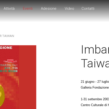
Attività
Eventi
Adesione
Video
Contatti
R TAIWAN
Imba
Taiw
21 giugno - 27 lugli
Galleria Fondazion
1-31 settembre 200
Centro Culturale di 