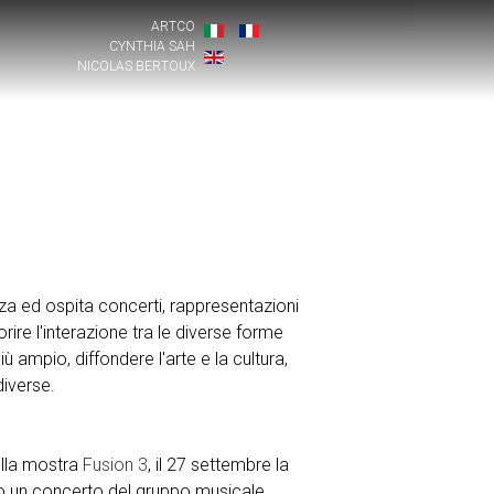
ARTCO
CYNTHIA SAH
NICOLAS BERTOUX
 ed ospita concerti, rappresentazioni
rire l'interazione tra le diverse forme
iù ampio, diffondere l'arte e la cultura,
diverse.
ella mostra
Fusion 3
, il 27 settembre la
 un concerto del gruppo musicale