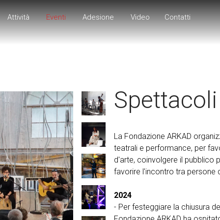
Attività
Eventi
Adesione
Video
Contatti
Spettacoli
La Fondazione ARKAD organizza
teatrali e performance, per favo
d'arte, coinvolgere il pubblico p
favorire l'incontro tra persone 
2024
- Per festeggiare la chiusura d
Fondazione ARKAD ha ospitato