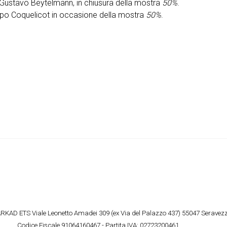
a Gustavo Beytelmann, in chiusura della mostra
50%
.
ppo Coquelicot in occasione della mostra
50%
.
AD ETS Viale Leonetto Amadei 309 (ex Via del Palazzo 437) 55047 Seravez
Codice Fiscale 91064160467 - Partita IVA: 02723200461