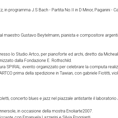
tz, in programma J.S Bach - Partita No.II in D Minor, Paganini - Ca
dal maestro Gustavo Beytelmann, pianista e compositore argenti
resso lo Studio Artco, per pianoforte ed archi, diretto da Micheal
izzato dalla Fondazione E. Rothschild.
ultura SPIRAL: evento organizzato per celebrare la compiuta real
o ARTCO prima della spedizione in Tawian, con gabriele Fiotitti, vio
tti, concerto blues e jazz nel piazzale antistante il laboratorio
Innersole, in occasione della mostra Enoliarte2007.
iccante
, con Emanuela Lazzerini e Silvia Poggianti.