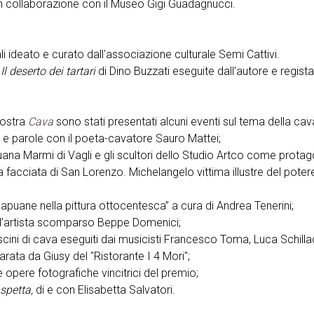
 collaborazione con il Museo Gigi Guadagnucci.
ali ideato e curato dall'associazione culturale Semi Cattivi.
o
Il deserto dei tartari
di Dino Buzzati eseguite dall’autore e regist
mostra
Cava
sono stati presentati alcuni eventi sul tema della c
ni e parole con il poeta-cavatore Sauro Mattei;
na Marmi di Vagli e gli scultori dello Studio Artco come protago
a facciata di San Lorenzo. Michelangelo vittima illustre del potere
puane nella pittura ottocentesca” a cura di Andrea Tenerini;
ll’artista scomparso Beppe Domenici;
cini di cava eseguiti dai musicisti Francesco Toma, Luca Schilla
rata da Giusy del "Ristorante I 4 Mori";
e opere fotografiche vincitrici del premio;
spetta,
di e con Elisabetta Salvatori.