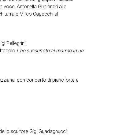
a voce, Antonella Gualandri alle
 chitarra e Mirco Capecchi al
gi Pellegrini.
ettacolo
L’ho sussurrato al marmo in un
ezziana, con concerto di pianoforte e
 dello scultore Gigi Guadagnucci;