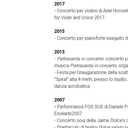
2017
- Concerto per violino di Ariel Horowi
for Violin and Voice 2017.
2015
- Concerto per pianoforte eseguito 
2013
- Pietrasanta in concerto
: concerto p
musica
Pietrasanta in concerto,
organ
- Festa per l’inaugurazione della sc
“Spiral” alta 4 metri, presso lo studi
danza acrobatica.
2007
-
Performance FOS SUS di Daniele Pole
Enoliarte2007.
- Concerto soul della Jaime Dolce's 
- Spettacolo di teatro
Dolce salato p