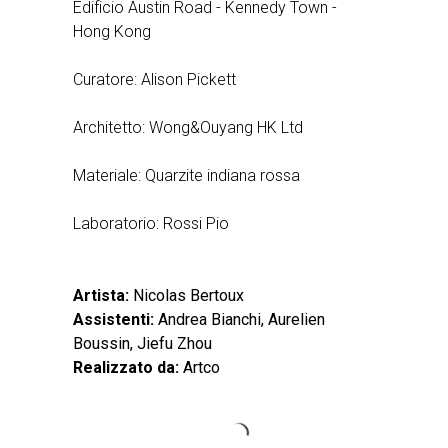
Edificio Austin Road - Kennedy Town -
Hong Kong
Curatore: Alison Pickett
Architetto: Wong&Ouyang HK Ltd
Materiale: Quarzite indiana rossa
Laboratorio: Rossi Pio
Artista:
Nicolas Bertoux
Assistenti:
Andrea Bianchi, Aurelien
Boussin, Jiefu Zhou
Realizzato da:
Artco
CONNECTING -
TO GATHER
PINE TREE
CONCERT
ORCHID
SPIRAL
SPRAY
AQUA